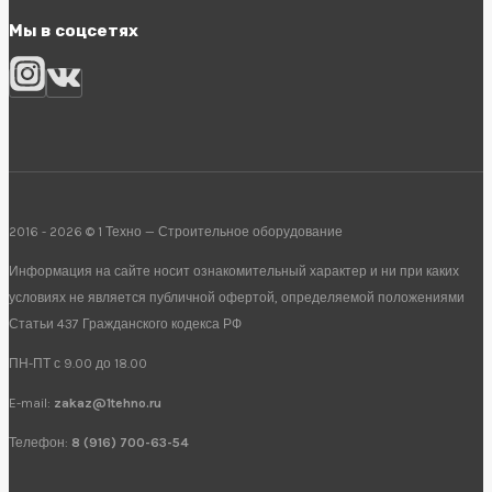
Мы в соцсетях
2016 - 2026 © 1 Техно — Строительное оборудование
Информация на сайте носит ознакомительный характер и ни при каких
условиях не является публичной офертой, определяемой положениями
Статьи 437 Гражданского кодекса РФ
ПН-ПТ с 9.00 до 18.00
E-mail:
zakaz@1tehno.ru
Телефон:
8 (916) 700-63-54