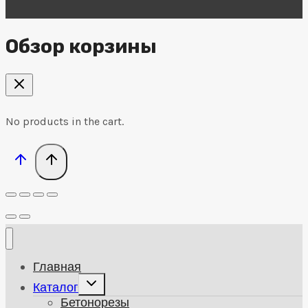
Обзор корзины
No products in the cart.
Главная
Развернуть
Каталог
дочернее
Бетонорезы
меню