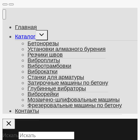
Главная
Развернуть
Каталог
дочернее
Бетонорезы
меню
Установки алмазного бурения
Резчики швов
Виброплиты
Вибротрамбовки
Виброкатки
Станки для арматуры
Затирочные машины по бетону
Глубинные вибраторы
Виброрейки
Мозаично-шлифовальные машины
Фрезеровальные машины по бетону
Контакты
Искать