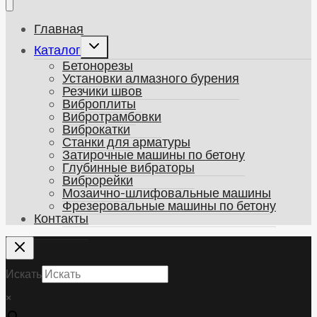
Главная
Развернуть
Каталог
дочернее
Бетонорезы
меню
Установки алмазного бурения
Резчики швов
Виброплиты
Вибротрамбовки
Виброкатки
Станки для арматуры
Затирочные машины по бетону
Глубинные вибраторы
Виброрейки
Мозаично-шлифовальные машины
Фрезеровальные машины по бетону
Контакты
Искать
×