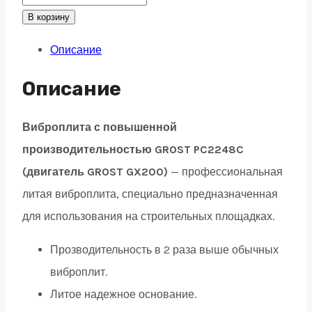
поступательного
В корзину
движения
Описание
GROST
PC-
Описание
2248C
116265
Виброплита с повышенной
quantity
производительностью GROST PC2248C
(двигатель GROST GX200)
— профессиональная
литая виброплита, специально предназначенная
для использования на строительных площадках.
Прозводительность в 2 раза выше обычных
виброплит.
Литое надежное основание.