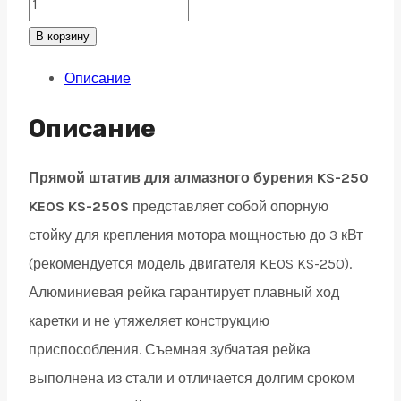
Прямой
штатив
В корзину
для
Описание
алмазного
бурения
Описание
KEOS
KS-
Прямой штатив для алмазного бурения KS-250
250S
KEOS KS-250S
представляет собой опорную
quantity
стойку для крепления мотора мощностью до 3 кВт
(рекомендуется модель двигателя KEOS KS-250).
Алюминиевая рейка гарантирует плавный ход
каретки и не утяжеляет конструкцию
приспособления. Съемная зубчатая рейка
выполнена из стали и отличается долгим сроком