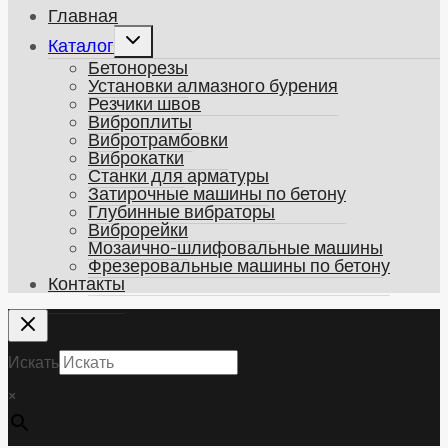
Главная
Развернуть
Каталог
дочернее
Бетонорезы
меню
Установки алмазного бурения
Резчики швов
Виброплиты
Вибротрамбовки
Виброкатки
Станки для арматуры
Затирочные машины по бетону
Глубинные вибраторы
Виброрейки
Мозаично-шлифовальные машины
Фрезеровальные машины по бетону
Контакты
Искать
×