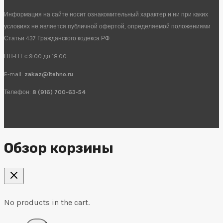
Информация на сайте носит ознакомительный характер и ни при каких
условиях не является публичной офертой, определяемой положениями
Статьи 437 Гражданского кодекса РФ
ПН-ПТ с 9.00 до 18.00
E-mail:
zakaz@1tehno.ru
Телефон:
8 (916) 700-63-54
Обзор корзины
No products in the cart.