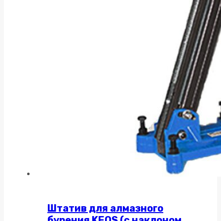
Штатив для алмазного
бурения KEOS (с наклоном