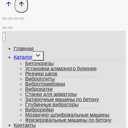
Главная
Развернуть
Каталог
дочернее
Бетонорезы
меню
Установки алмазного бурения
Резчики швов
Виброплиты
Вибротрамбовки
Виброкатки
Станки для арматуры
Затирочные машины по бетону
Глубинные вибраторы
Виброрейки
Мозаично-шлифовальные машины
Фрезеровальные машины по бетону
Контакты