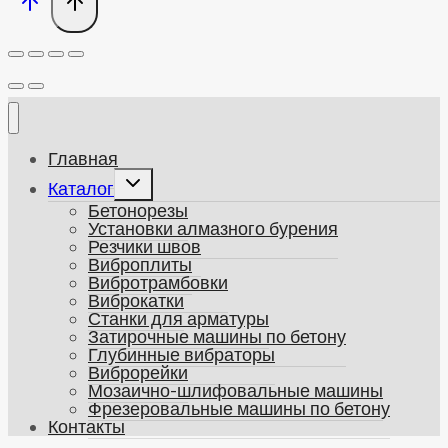
Главная
Развернуть
Каталог
дочернее
Бетонорезы
меню
Установки алмазного бурения
Резчики швов
Виброплиты
Вибротрамбовки
Виброкатки
Станки для арматуры
Затирочные машины по бетону
Глубинные вибраторы
Виброрейки
Мозаично-шлифовальные машины
Фрезеровальные машины по бетону
Контакты