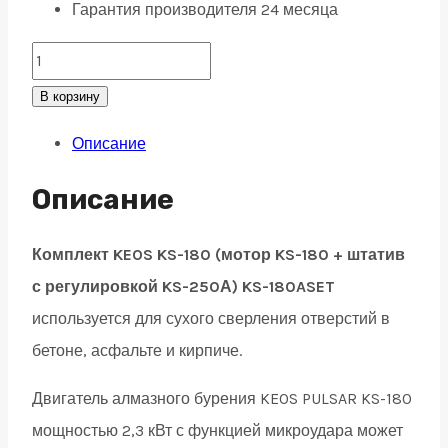
Гарантия производителя 24 месяца
Комплект
KEOS
В корзину
KS-
Описание
180
(мотор
Описание
KS-
180
Комплект KEOS KS-180 (мотор KS-180 + штатив
+
с регулировкой KS-250А) KS-180ASET
штатив
используется для сухого сверления отверстий в
с
бетоне, асфальте и кирпиче.
регулировкой
Двигатель алмазного бурения KEOS PULSAR KS-180
KS-
мощностью 2,3 кВт с функцией микроудара может
250А)