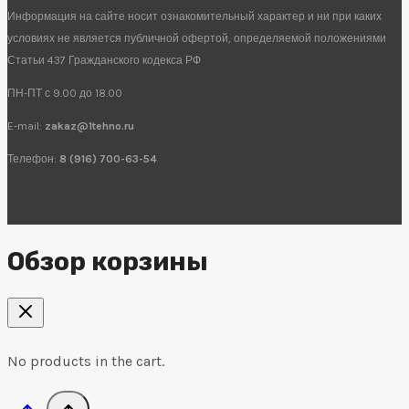
Информация на сайте носит ознакомительный характер и ни при каких
условиях не является публичной офертой, определяемой положениями
Статьи 437 Гражданского кодекса РФ
ПН-ПТ с 9.00 до 18.00
E-mail:
zakaz@1tehno.ru
Телефон:
8 (916) 700-63-54
Обзор корзины
No products in the cart.