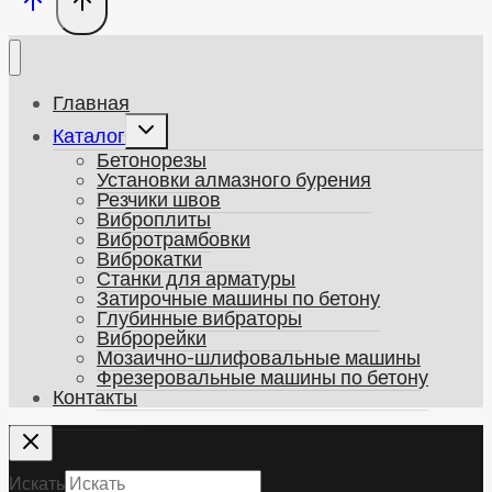
Главная
Развернуть
Каталог
дочернее
Бетонорезы
меню
Установки алмазного бурения
Резчики швов
Виброплиты
Вибротрамбовки
Виброкатки
Станки для арматуры
Затирочные машины по бетону
Глубинные вибраторы
Виброрейки
Мозаично-шлифовальные машины
Фрезеровальные машины по бетону
Контакты
Искать