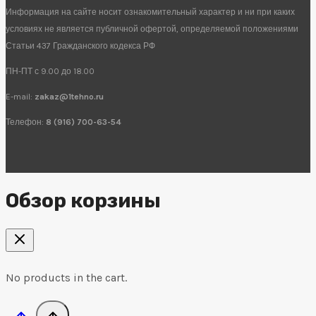
Информация на сайте носит ознакомительный характер и ни при каких
условиях не является публичной офертой, определяемой положениями
Статьи 437 Гражданского кодекса РФ
ПН-ПТ с 9.00 до 18.00
E-mail:
zakaz@1tehno.ru
Телефон:
8 (916) 700-63-54
Обзор корзины
No products in the cart.