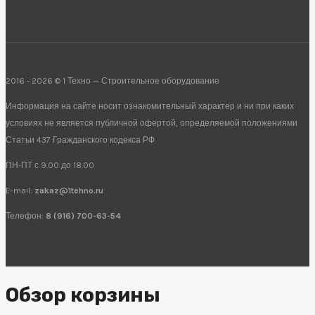
2016 - 2026 © 1 Техно — Строительное оборудование
Информация на сайте носит ознакомительный характер и ни при каких
условиях не является публичной офертой, определяемой положениями
Статьи 437 Гражданского кодекса РФ
ПН-ПТ с 9.00 до 18.00
E-mail:
zakaz@1tehno.ru
Телефон:
8 (916) 700-63-54
Обзор корзины