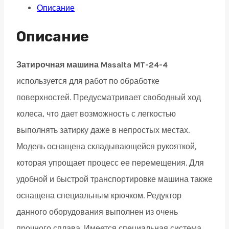
Описание
MT-
24-
Описание
4
(бензин,
Затирочная машина Masalta MT-24-4
Honda
используется для работ по обработке
GX160,
поверхностей. Предусматривает свободный ход
600
колеса, что дает возможность с легкостью
мм)
выполнять затирку даже в непростых местах.
quantity
Модель оснащена складывающейся рукояткой,
которая упрощает процесс ее перемещения. Для
удобной и быстрой транспортировке машина также
оснащена специальным крючком. Редуктор
данного оборудования выполнен из очень
прочного сплава. Имеется специальная система,