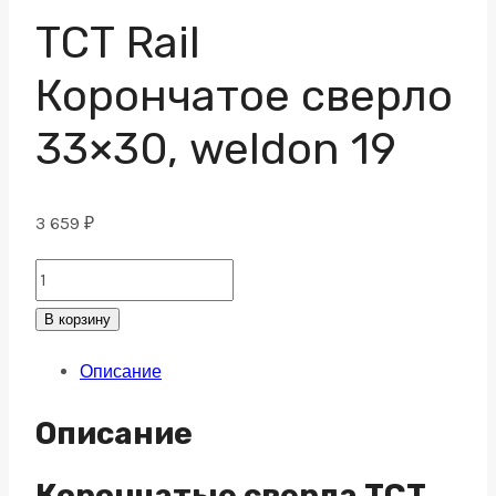
ТСТ Rail
Корончатое сверло
33×30, weldon 19
3 659
₽
ТСТ
Rail
В корзину
Корончатое
Описание
сверло
33x30,
Описание
weldon
19
Корончатые сверла TCT