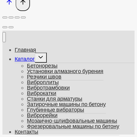
Главная
Развернуть
Каталог
дочернее
Бетонорезы
меню
Установки алмазного бурения
Резчики швов
Виброплиты
Вибротрамбовки
Виброкатки
Станки для арматуры
Затирочные машины по бетону
Глубинные вибраторы
Виброрейки
Мозаично-шлифовальные машины
Фрезеровальные машины по бетону
Контакты