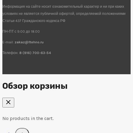
Информация на сайте носит ознакомительный характер и ни при каких
условиях не является публичной офертой, определяемой положениями
Статьи 437 Гражданского кодекса РФ
ПН-ПТ с 9.00 до 18.00
E-mail:
zakaz@1tehno.ru
Телефон:
8 (916) 700-63-54
Обзор корзины
No products in the cart.