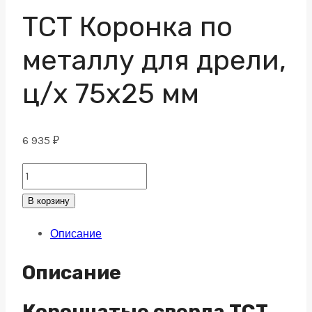
ТСТ Коронка по
металлу для дрели,
ц/х 75х25 мм
6 935
₽
ТСТ
Коронка
В корзину
по
Описание
металлу
для
Описание
дрели,
ц/
Корончатые сверла TCT