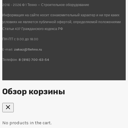
2016 - 2026 © 1 Техно — Строительное оборудование
Информация на сайте носит ознакомительный характер и ни при каких
условиях не является публичной офертой, определяемой положениями
Статьи 437 Гражданского кодекса РФ
ПН-ПТ с 9.00 до 18.00
E-mail:
zakaz@1tehno.ru
Телефон:
8 (916) 700-63-54
Обзор корзины
No products in the cart.