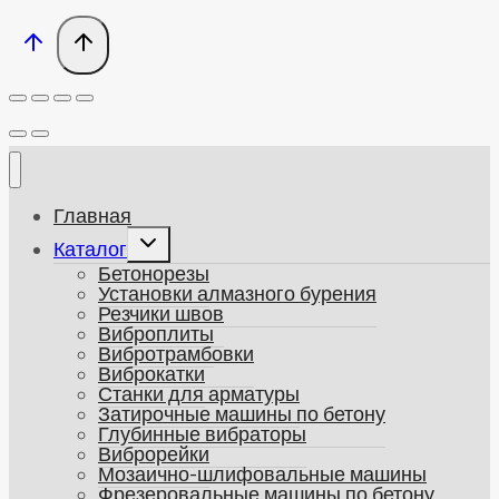
Главная
Развернуть
Каталог
дочернее
Бетонорезы
меню
Установки алмазного бурения
Резчики швов
Виброплиты
Вибротрамбовки
Виброкатки
Станки для арматуры
Затирочные машины по бетону
Глубинные вибраторы
Виброрейки
Мозаично-шлифовальные машины
Фрезеровальные машины по бетону