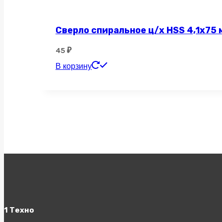
Сверло спиральное ц/х HSS 4,1х75 
45
₽
В корзину
1 Техно