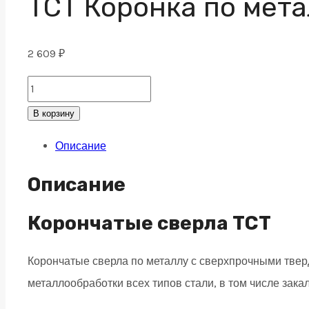
ТСТ Коронка по мета
2 609
₽
ТСТ
Коронка
В корзину
по
Описание
металлу
для
Описание
дрели,
ц/
Корончатые сверла TCT
х
Корончатые сверла по металлу с сверхпрочными тв
27х25
металлообработки всех типов стали, в том числе зака
мм
quantity