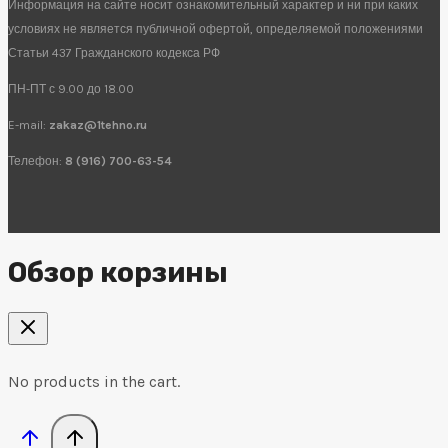
Информация на сайте носит ознакомительный характер и ни при каких
условиях не является публичной офертой, определяемой положениями
Статьи 437 Гражданского кодекса РФ
ПН-ПТ с 9.00 до 18.00
E-mail:
zakaz@1tehno.ru
Телефон:
8 (916) 700-63-54
Обзор корзины
No products in the cart.