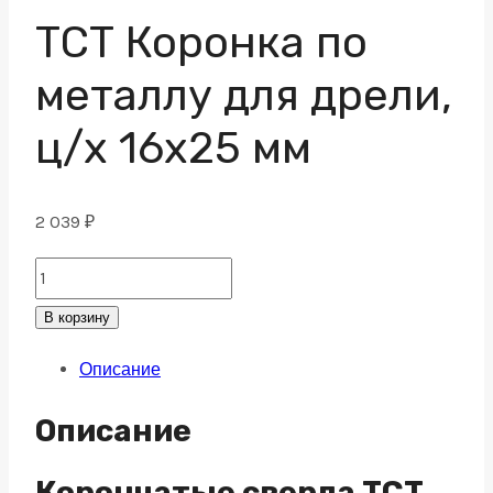
ТСТ Коронка по
металлу для дрели,
ц/х 16х25 мм
2 039
₽
ТСТ
Коронка
В корзину
по
Описание
металлу
для
Описание
дрели,
ц/
Корончатые сверла TCT