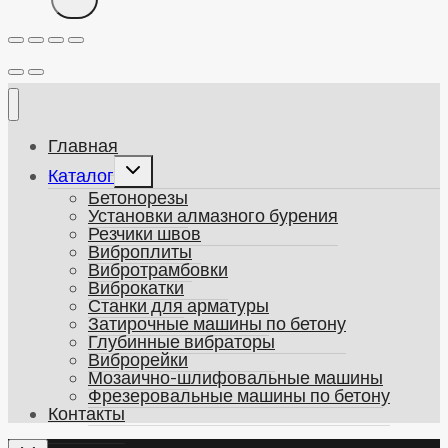
Главная
Развернуть
Каталог
дочернее
Бетонорезы
меню
Установки алмазного бурения
Резчики швов
Виброплиты
Вибротрамбовки
Виброкатки
Станки для арматуры
Затирочные машины по бетону
Глубинные вибраторы
Виброрейки
Мозаично-шлифовальные машины
Фрезеровальные машины по бетону
Контакты