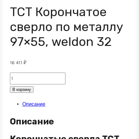
ТСТ Корончатое
сверло по металлу
97×55, weldon 32
16 411
₽
ТСТ
Корончатое
В корзину
сверло
Описание
по
металлу
Описание
97x55,
weldon
Корончатые сверла TCT