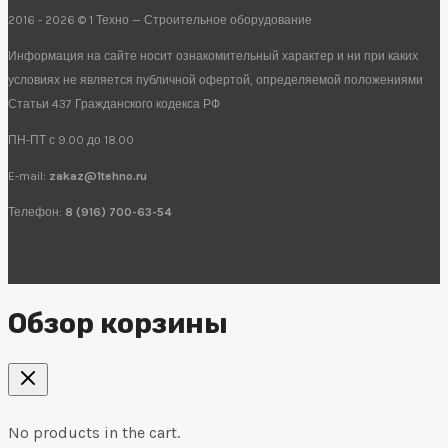
2016 - 2026 © 1 Техно — Строительное оборудование
Информация на сайте носит ознакомительный характер и ни при каких
условиях не является публичной офертой, определяемой положениями
Статьи 437 Гражданского кодекса РФ
ПН-ПТ с 9.00 до 18.00
E-mail:
zakaz@1tehno.ru
Телефон:
8 (916) 700-63-54
Обзор корзины
No products in the cart.