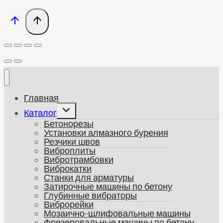
Главная
Развернуть
Каталог
дочернее
Бетонорезы
меню
Установки алмазного бурения
Резчики швов
Виброплиты
Вибротрамбовки
Виброкатки
Станки для арматуры
Затирочные машины по бетону
Глубинные вибраторы
Виброрейки
Мозаично-шлифовальные машины
Фрезеровальные машины по бетону