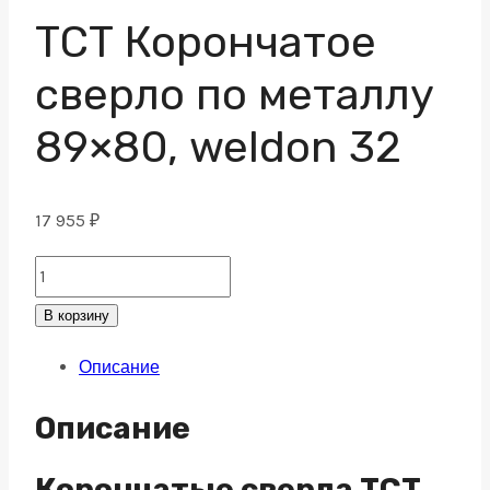
ТСТ Корончатое
сверло по металлу
89×80, weldon 32
17 955
₽
ТСТ
Корончатое
В корзину
сверло
Описание
по
металлу
Описание
89x80,
weldon
Корончатые сверла TCT