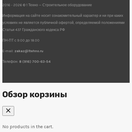
2016 - 2026 © 1 Техно — Строительное оборудование
Информация на сайте носит ознакомительный характер и ни при каких
условиях не является публичной офертой, определяемой положениями
Статьи 437 Гражданского кодекса РФ
ПН-ПТ с 9.00 до 18.00
E-mail:
zakaz@1tehno.ru
Телефон:
8 (916) 700-63-54
Обзор корзины
No products in the cart.