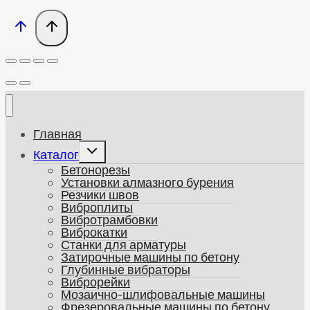
Главная
Развернуть
Каталог
дочернее
Бетонорезы
меню
Установки алмазного бурения
Резчики швов
Виброплиты
Вибротрамбовки
Виброкатки
Станки для арматуры
Затирочные машины по бетону
Глубинные вибраторы
Виброрейки
Мозаично-шлифовальные машины
Фрезеровальные машины по бетону