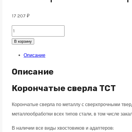
17 207
₽
ТСТ
Корончатое
В корзину
сверло
Описание
по
металлу
Описание
83x80,
weldon
Корончатые сверла TCT
32
Корончатые сверла по металлу с сверхпрочными тв
quantity
металлообработки всех типов стали, в том числе зака
В наличии все виды хвостовиков и адаптеров: