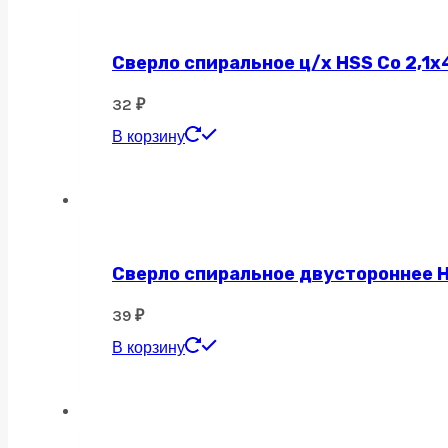
Сверло спиральное ц/х HSS Co 2,1х
32
₽
В корзину
Сверло спиральное двустороннее H
39
₽
В корзину