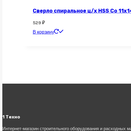
Сверло спиральное ц/х HSS Co 11х1
529
₽
В корзину
1 Техно
Интернет-магазин строительного оборудования и расходных 