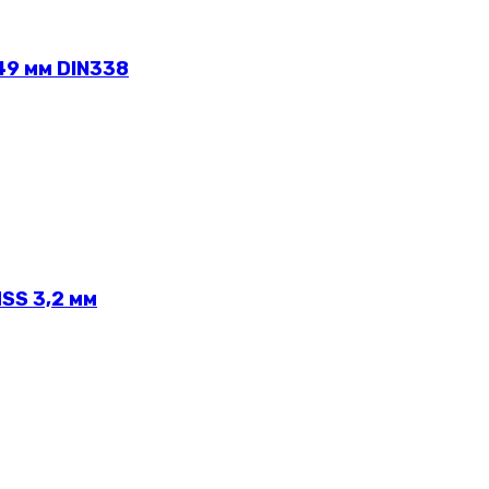
49 мм DIN338
SS 3,2 мм