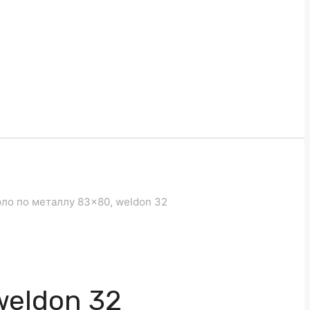
ло по металлу 83×80, weldon 32
weldon 32