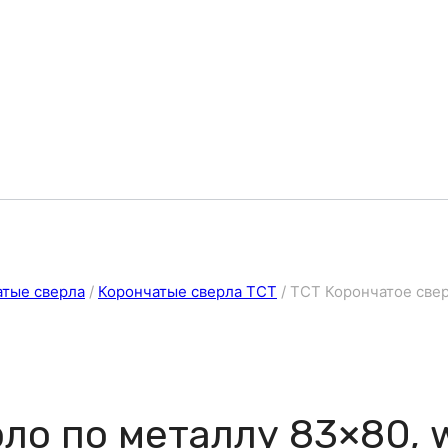
атые сверла
/
Корончатые сверла ТСТ
/
ТСТ Корончатое свер
ло по металлу 83×80, 