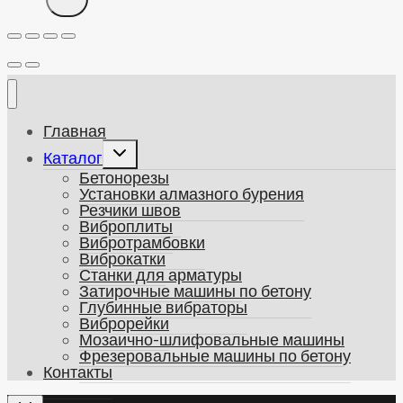
Главная
Развернуть
Каталог
дочернее
Бетонорезы
меню
Установки алмазного бурения
Резчики швов
Виброплиты
Вибротрамбовки
Виброкатки
Станки для арматуры
Затирочные машины по бетону
Глубинные вибраторы
Виброрейки
Мозаично-шлифовальные машины
Фрезеровальные машины по бетону
Контакты