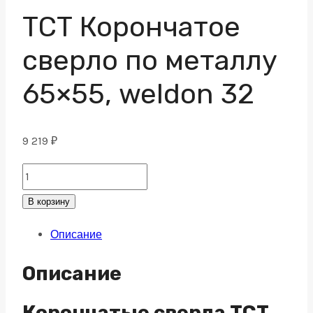
ТСТ Корончатое
сверло по металлу
65×55, weldon 32
9 219
₽
ТСТ
Корончатое
В корзину
сверло
Описание
по
металлу
Описание
65x55,
weldon
Корончатые сверла TCT