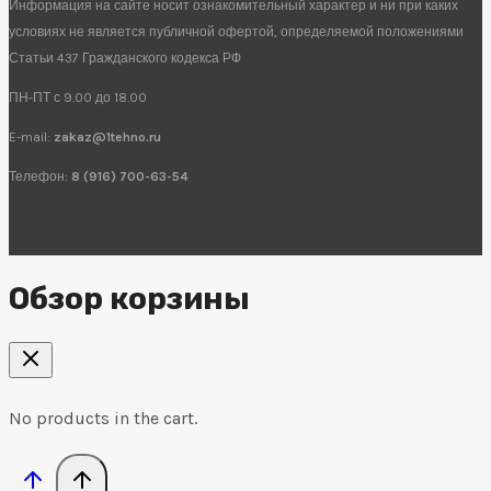
Информация на сайте носит ознакомительный характер и ни при каких
условиях не является публичной офертой, определяемой положениями
Статьи 437 Гражданского кодекса РФ
ПН-ПТ с 9.00 до 18.00
E-mail:
zakaz@1tehno.ru
Телефон:
8 (916) 700-63-54
Обзор корзины
No products in the cart.