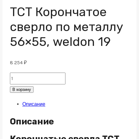
ТСТ Корончатое
сверло по металлу
56×55, weldon 19
8 254
₽
ТСТ
Корончатое
В корзину
сверло
Описание
по
металлу
Описание
56x55,
weldon
Корончатые сверла TCT