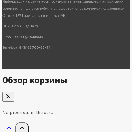
Информация на сайте носит ознакомительный характер и ни при каких
условиях не является публичной офертой, определяемой положениями
Статьи 437 Гражданского кодекса РФ
ПН-ПТ с 9.00 до 18.00
E-mail:
zakaz@1tehno.ru
Телефон:
8 (916) 700-63-54
Обзор корзины
No products in the cart.