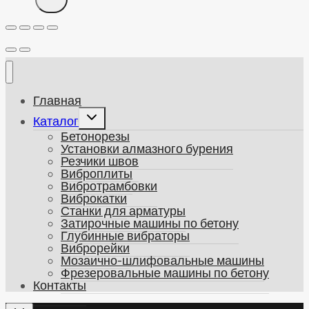
Главная
Развернуть
Каталог
дочернее
Бетонорезы
меню
Установки алмазного бурения
Резчики швов
Виброплиты
Вибротрамбовки
Виброкатки
Станки для арматуры
Затирочные машины по бетону
Глубинные вибраторы
Виброрейки
Мозаично-шлифовальные машины
Фрезеровальные машины по бетону
Контакты