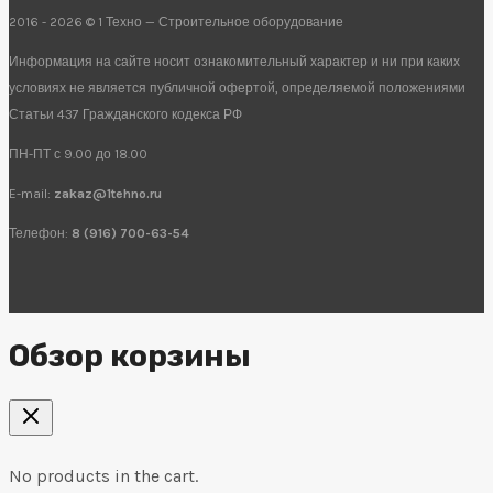
2016 - 2026 © 1 Техно — Строительное оборудование
Информация на сайте носит ознакомительный характер и ни при каких
условиях не является публичной офертой, определяемой положениями
Статьи 437 Гражданского кодекса РФ
ПН-ПТ с 9.00 до 18.00
E-mail:
zakaz@1tehno.ru
Телефон:
8 (916) 700-63-54
Обзор корзины
No products in the cart.