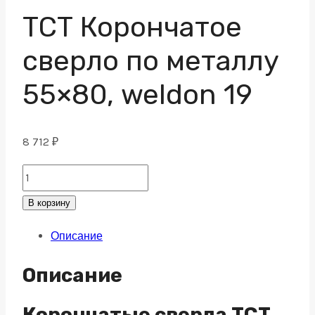
ТСТ Корончатое
сверло по металлу
55×80, weldon 19
8 712
₽
ТСТ
Корончатое
В корзину
сверло
Описание
по
металлу
Описание
55x80,
weldon
Корончатые сверла TCT