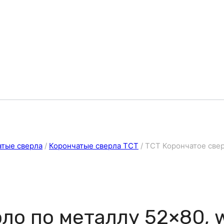
атые сверла
/
Корончатые сверла ТСТ
/
ТСТ Корончатое свер
ло по металлу 52×80, 