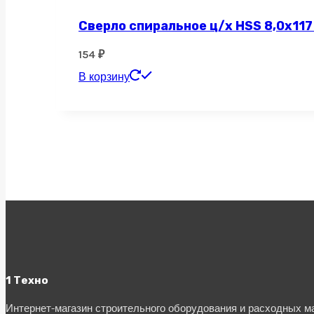
Сверло спиральное ц/х HSS 8,0х117
154
₽
В корзину
1 Техно
Интернет-магазин строительного оборудования и расходных 