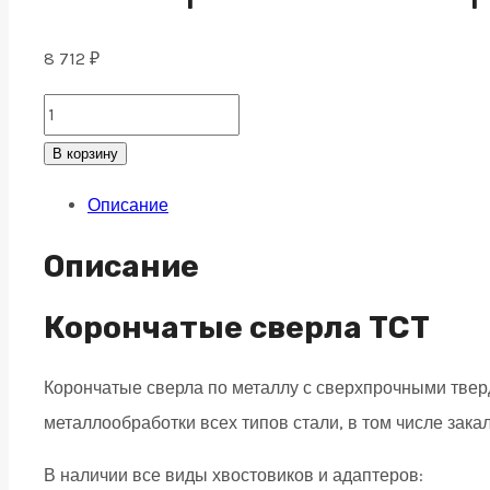
8 712
₽
ТСТ
Корончатое
В корзину
сверло
Описание
по
металлу
Описание
52x80,
weldon
Корончатые сверла TCT
19
Корончатые сверла по металлу с сверхпрочными тв
quantity
металлообработки всех типов стали, в том числе зака
В наличии все виды хвостовиков и адаптеров: