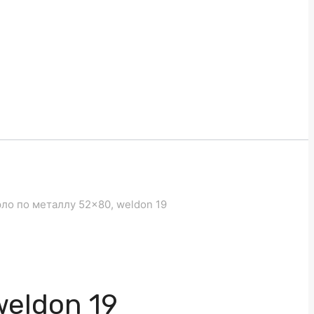
ло по металлу 52×80, weldon 19
weldon 19