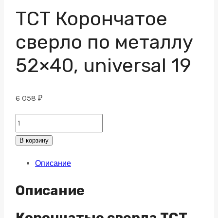
ТСТ Корончатое
сверло по металлу
52×40, universal 19
6 058
₽
ТСТ
Корончатое
В корзину
сверло
Описание
по
металлу
Описание
52x40,
universal
Корончатые сверла TCT