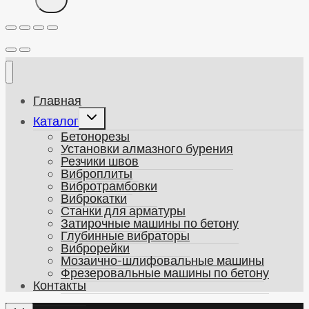
Главная
Развернуть
Каталог
дочернее
Бетонорезы
меню
Установки алмазного бурения
Резчики швов
Виброплиты
Вибротрамбовки
Виброкатки
Станки для арматуры
Затирочные машины по бетону
Глубинные вибраторы
Виброрейки
Мозаично-шлифовальные машины
Фрезеровальные машины по бетону
Контакты