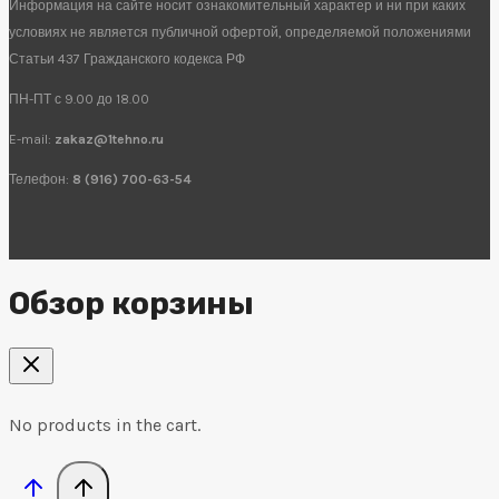
Информация на сайте носит ознакомительный характер и ни при каких
условиях не является публичной офертой, определяемой положениями
Статьи 437 Гражданского кодекса РФ
ПН-ПТ с 9.00 до 18.00
E-mail:
zakaz@1tehno.ru
Телефон:
8 (916) 700-63-54
Обзор корзины
No products in the cart.