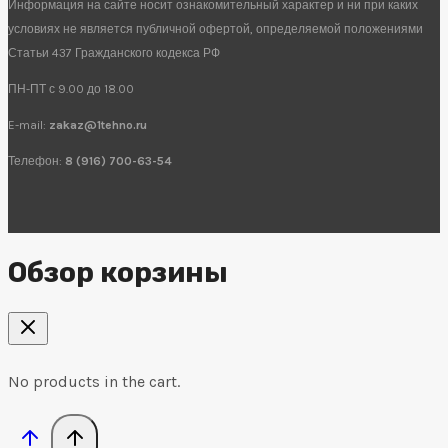
Информация на сайте носит ознакомительный характер и ни при каких
условиях не является публичной офертой, определяемой положениями
Статьи 437 Гражданского кодекса РФ
ПН-ПТ с 9.00 до 18.00
E-mail:
zakaz@1tehno.ru
Телефон:
8 (916) 700-63-54
Обзор корзины
No products in the cart.