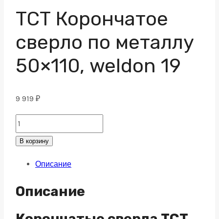
ТСТ Корончатое
сверло по металлу
50×110, weldon 19
9 919
₽
ТСТ
Корончатое
В корзину
сверло
Описание
по
металлу
Описание
50x110,
weldon
Корончатые сверла TCT