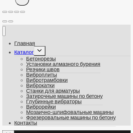
Главная
Развернуть
Каталог
дочернее
Бетонорезы
меню
Установки алмазного бурения
Резчики швов
Виброплиты
Вибротрамбовки
Виброкатки
Станки для арматуры
Затирочные машины по бетону
Глубинные вибраторы
Виброрейки
Мозаично-шлифовальные машины
Фрезеровальные машины по бетону
Контакты