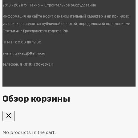
2016 - 2026 © 1 Техно — Строительное оборудование
Информация на сайте носит ознакомительный характер и ни при каких
условиях не является публичной офертой, определяемой положениями
Статьи 437 Гражданского кодекса РФ
ПН-ПТ с 9.00 до 18.00
E-mail:
zakaz@1tehno.ru
Телефон:
8 (916) 700-63-54
Обзор корзины
No products in the cart.