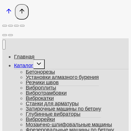
Главная
Развернуть
Каталог
дочернее
Бетонорезы
меню
Установки алмазного бурения
Резчики швов
Виброплиты
Вибротрамбовки
Виброкатки
Станки для арматуры
Затирочные машины по бетону
Глубинные вибраторы
Виброрейки
Мозаично-шлифовальные машины
Фрезеровальные машины по бетону