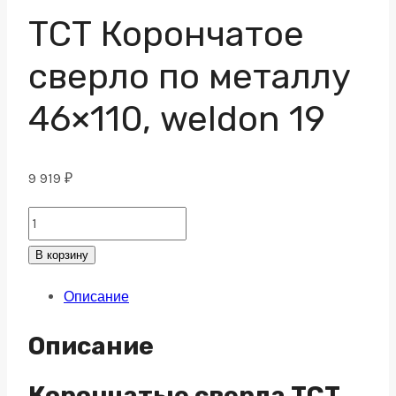
ТСТ Корончатое
сверло по металлу
46×110, weldon 19
9 919
₽
ТСТ
Корончатое
В корзину
сверло
Описание
по
металлу
Описание
46x110,
weldon
Корончатые сверла TCT