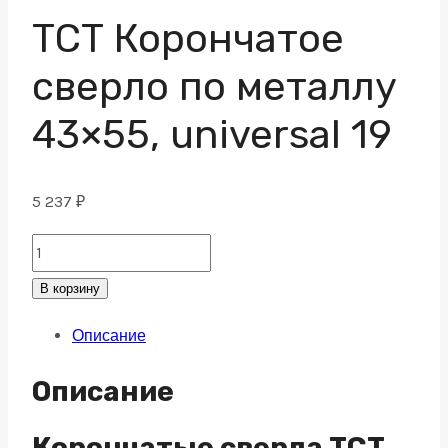
ТСТ Корончатое
сверло по металлу
43×55, universal 19
5 237
₽
ТСТ
Корончатое
В корзину
сверло
Описание
по
металлу
Описание
43x55,
universal
Корончатые сверла TCT