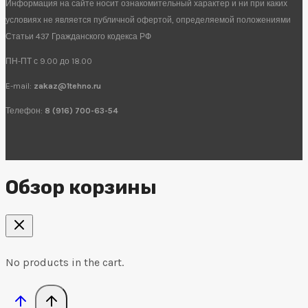
Информация на сайте носит ознакомительный характер и ни при каких
условиях не является публичной офертой, определяемой положениями
Статьи 437 Гражданского кодекса РФ
ПН-ПТ с 9.00 до 18.00
E-mail:
zakaz@1tehno.ru
Телефон:
8 (916) 700-63-54
Обзор корзины
No products in the cart.