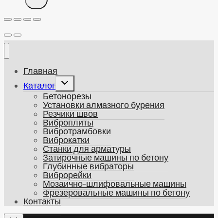
Главная
Развернуть
Каталог
дочернее
Бетонорезы
меню
Установки алмазного бурения
Резчики швов
Виброплиты
Вибротрамбовки
Виброкатки
Станки для арматуры
Затирочные машины по бетону
Глубинные вибраторы
Виброрейки
Мозаично-шлифовальные машины
Фрезеровальные машины по бетону
Контакты