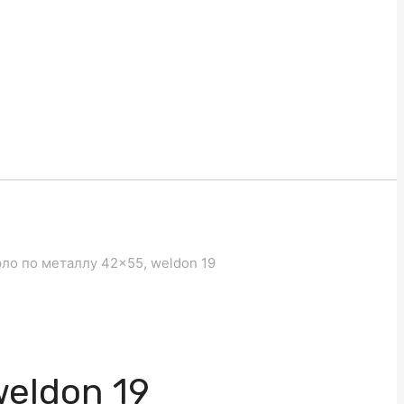
ло по металлу 42×55, weldon 19
eldon 19