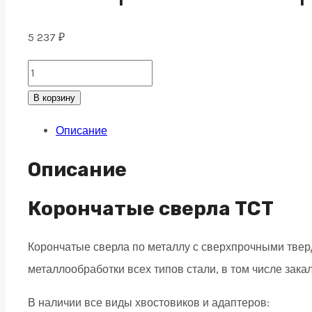
5 237
₽
ТСТ
Корончатое
В корзину
сверло
Описание
по
металлу
Описание
42x55,
weldon
Корончатые сверла TCT
19
Корончатые сверла по металлу с сверхпрочными тв
quantity
металлообработки всех типов стали, в том числе зака
В наличии все виды хвостовиков и адаптеров: