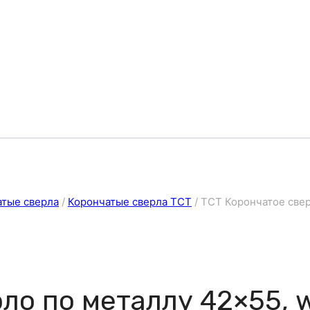
атые сверла
/
Корончатые сверла ТСТ
/
ТСТ Корончатое свер
ло по металлу 42×55, w