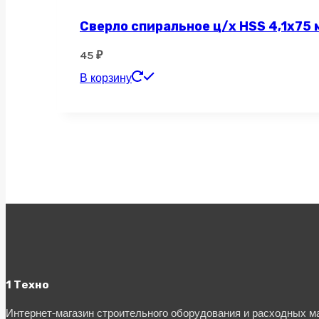
Сверло спиральное ц/х HSS 4,1х75 
45
₽
В корзину
1 Техно
Интернет-магазин строительного оборудования и расходных 