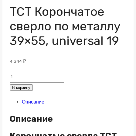
ТСТ Корончатое
сверло по металлу
39×55, universal 19
4 344
₽
ТСТ
Корончатое
В корзину
сверло
Описание
по
металлу
Описание
39x55,
universal
Корончатые сверла TCT