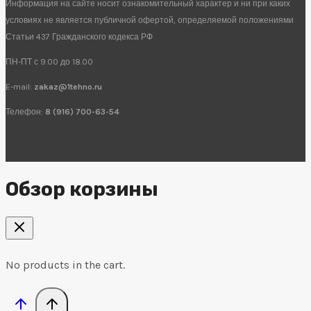
Информация на сайте носит ознакомительный характер и ни при каких
условиях не является публичной офертой, определяемой положениями
Статьи 437 Гражданского кодекса РФ
ПН-ПТ с 9.00 до 18.00
E-mail:
zakaz@1tehno.ru
Телефон:
8 (916) 700-63-54
Обзор корзины
No products in the cart.