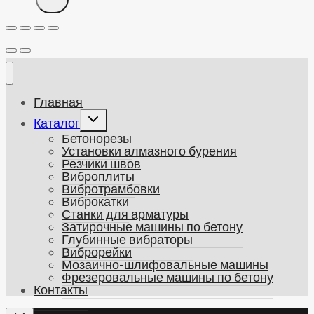
Главная
Развернуть
Каталог
дочернее
Бетонорезы
меню
Установки алмазного бурения
Резчики швов
Виброплиты
Вибротрамбовки
Виброкатки
Станки для арматуры
Затирочные машины по бетону
Глубинные вибраторы
Виброрейки
Мозаично-шлифовальные машины
Фрезеровальные машины по бетону
Контакты