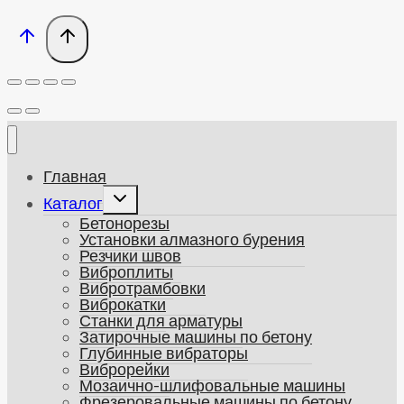
Главная
Развернуть
Каталог
дочернее
Бетонорезы
меню
Установки алмазного бурения
Резчики швов
Виброплиты
Вибротрамбовки
Виброкатки
Станки для арматуры
Затирочные машины по бетону
Глубинные вибраторы
Виброрейки
Мозаично-шлифовальные машины
Фрезеровальные машины по бетону