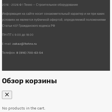
2016 - 2026 © 1 Техно — Строительное оборудование
Информация на сайте носит ознакомительный характер и ни при каких
условиях не является публичной офертой, определяемой положениями
Статьи 437 Гражданского кодекса РФ
ПН-ПТ с 9.00 до 18.00
E-mail:
zakaz@1tehno.ru
Телефон:
8 (916) 700-63-54
Обзор корзины
No products in the cart.