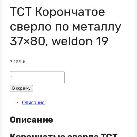
ТСТ Корончатое
сверло по металлу
37×80, weldon 19
7 168
₽
ТСТ
Корончатое
В корзину
сверло
Описание
по
металлу
Описание
37x80,
weldon
Корончатые сверла TCT