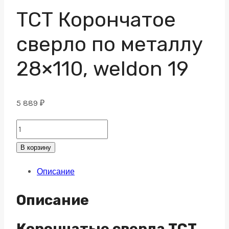
ТСТ Корончатое
сверло по металлу
28×110, weldon 19
5 889
₽
ТСТ
Корончатое
В корзину
сверло
Описание
по
металлу
Описание
28x110,
weldon
Корончатые сверла TCT