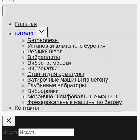
Главная
Развернуть
Каталог
дочернее
Бетонорезы
меню
Установки алмазного бурения
Резчики швов
Виброплиты
Вибротрамбовки
Виброкатки
Станки для арматуры
Затирочные машины по бетону
Глубинные вибраторы
Виброрейки
Мозаично-шлифовальные машины
Фрезеровальные машины по бетону
Контакты
Искать