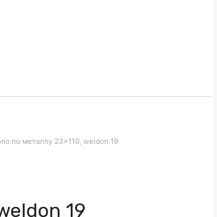
ло по металлу 23×110, weldon 19
weldon 19