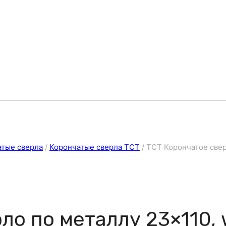
атые сверла
/
Корончатые сверла ТСТ
/
ТСТ Корончатое свер
ло по металлу 23×110, 