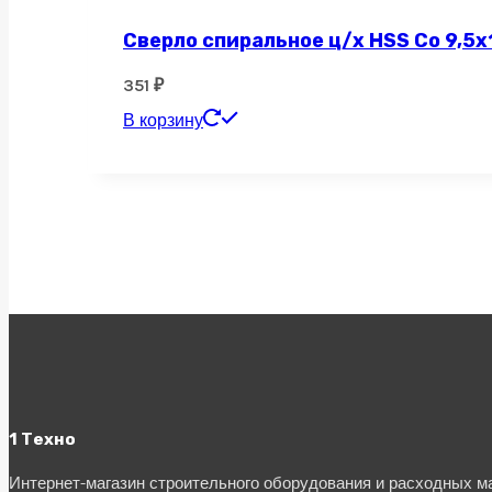
Сверло спиральное ц/х HSS Co 9,5х
351
₽
В корзину
1 Техно
Интернет-магазин строительного оборудования и расходных 