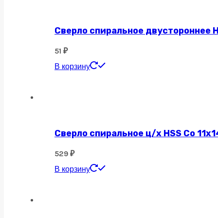
Сверло спиральное двустороннее H
51
₽
В корзину
Сверло спиральное ц/х HSS Co 11х1
529
₽
В корзину