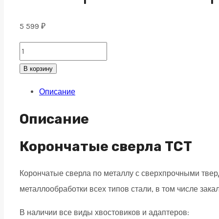
5 599
₽
ТСТ
Корончатое
В корзину
сверло
Описание
по
металлу
Описание
23x110,
weldon
Корончатые сверла TCT
19
Корончатые сверла по металлу с сверхпрочными тв
quantity
металлообработки всех типов стали, в том числе зака
В наличии все виды хвостовиков и адаптеров: