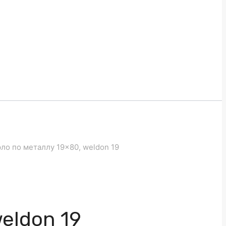
ло по металлу 19×80, weldon 19
eldon 19