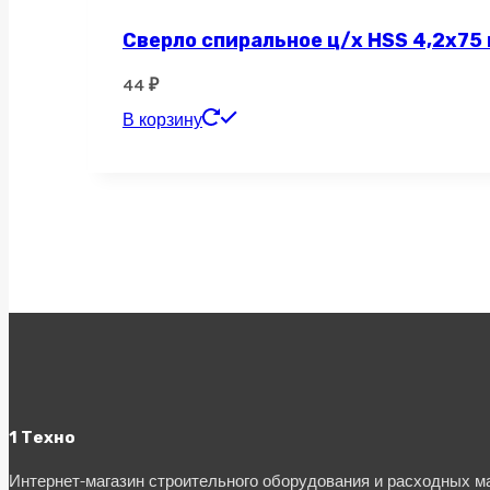
Сверло спиральное ц/х HSS 4,2х75
44
₽
В корзину
1 Техно
Интернет-магазин строительного оборудования и расходных 