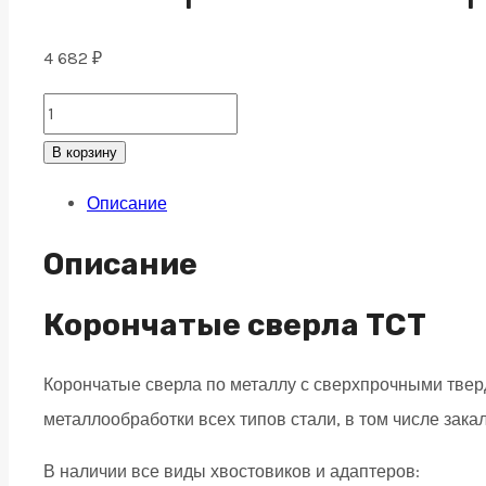
4 682
₽
ТСТ
Корончатое
В корзину
сверло
Описание
по
металлу
Описание
19x80,
weldon
Корончатые сверла TCT
19
Корончатые сверла по металлу с сверхпрочными тв
quantity
металлообработки всех типов стали, в том числе зака
В наличии все виды хвостовиков и адаптеров: