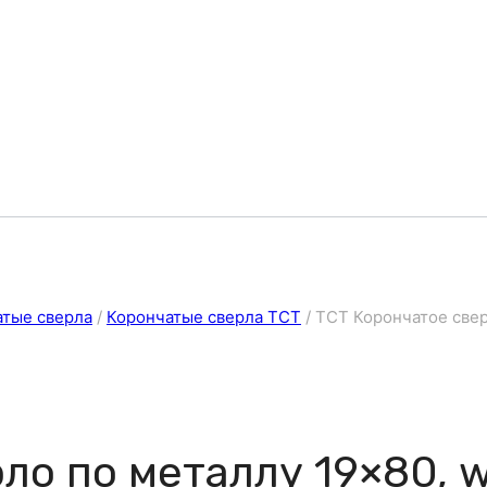
атые сверла
/
Корончатые сверла ТСТ
/
ТСТ Корончатое свер
ло по металлу 19×80, w