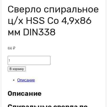
Сверло спиральное
ц/х HSS Co 4,9х86
мм DIN338
86
₽
Сверло
спиральное
В корзину
ц/
Описание
х
HSS
Описание
Co
4,9х86
Спиральные сверла по