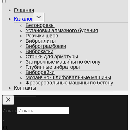
Главная
Развернуть
Каталог
дочернее
Бетонорезы
меню
Установки алмазного бурения
Резчики швов
Виброплиты
Вибротрамбовки
Виброкатки
Станки для арматуры
Затирочные машины по бетону
Глубинные вибраторы
Виброрейки
Мозаично-шлифовальные машины
Фрезеровальные машины по бетону
Контакты
Искать
×