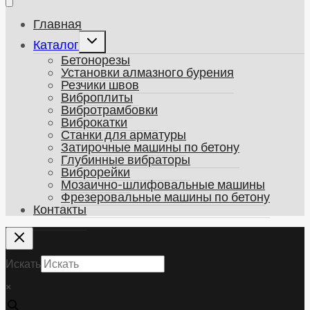
Главная
Развернуть
Каталог
дочернее
Бетонорезы
меню
Установки алмазного бурения
Резчики швов
Виброплиты
Вибротрамбовки
Виброкатки
Станки для арматуры
Затирочные машины по бетону
Глубинные вибраторы
Виброрейки
Мозаично-шлифовальные машины
Фрезеровальные машины по бетону
Контакты
Искать
×