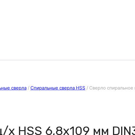
ьные сверла
/
Спиральные сверла HSS
/
Сверло спиральное 
/х HSS 6,8х109 мм DIN