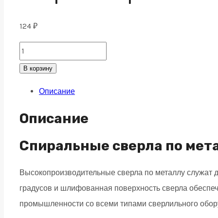
124
₽
Сверло
спиральное
В корзину
ц/
Описание
х
HSS
Описание
6,8х109
мм
Спиральные сверла по мет
DIN338
Высокопроизводительные сверла по металлу служат дл
quantity
градусов и шлифованная поверхность сверла обеспеч
промышленности со всеми типами сверлильного обор