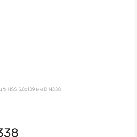
ц/х HSS 6,8х109 мм DIN338
338