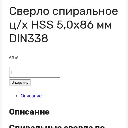
Сверло спиральное
ц/х HSS 5,0х86 мм
DIN338
65
₽
Сверло
спиральное
В корзину
ц/
Описание
х
HSS
Описание
5,0х86
мм
Спиральные сверла по