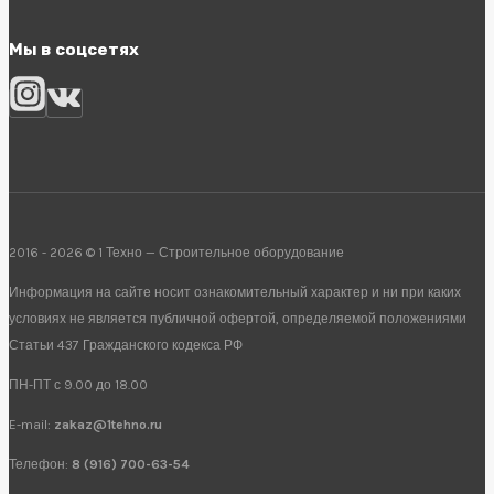
Мы в соцсетях
2016 - 2026 © 1 Техно — Строительное оборудование
Информация на сайте носит ознакомительный характер и ни при каких
условиях не является публичной офертой, определяемой положениями
Статьи 437 Гражданского кодекса РФ
ПН-ПТ с 9.00 до 18.00
E-mail:
zakaz@1tehno.ru
Телефон:
8 (916) 700-63-54