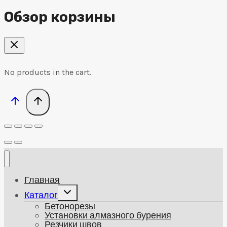
Обзор корзины
No products in the cart.
Главная
Развернуть
Каталог
дочернее
Бетонорезы
меню
Установки алмазного бурения
Резчики швов