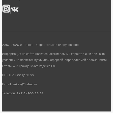
2016 - 2026 © 1 Техно — Строительное оборудование
Информация на сайте носит ознакомительный характер и ни при каких
условиях не является публичной офертой, определяемой положениями
Статьи 437 Гражданского кодекса РФ
ПН-ПТ с 9.00 до 18.00
E-mail:
zakaz@1tehno.ru
Телефон:
8 (916) 700-63-54