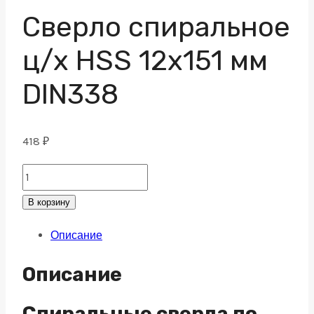
Сверло спиральное
ц/х HSS 12х151 мм
DIN338
418
₽
Сверло
спиральное
В корзину
ц/
Описание
х
HSS
Описание
12х151
мм
Спиральные сверла по