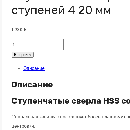
ступеней 4 20 мм
1 238
₽
Ступенчатое
сверло
В корзину
со
Описание
спиральной
канавкой,
Описание
9
ступеней
Ступенчатые сверла HSS с
4
Спиральная канавка способствует более плавному св
20
центровки.
мм