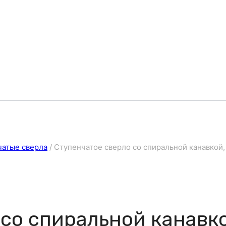
чатые сверла
/
Ступенчатое сверло со спиральной канавкой,
со спиральной канавко