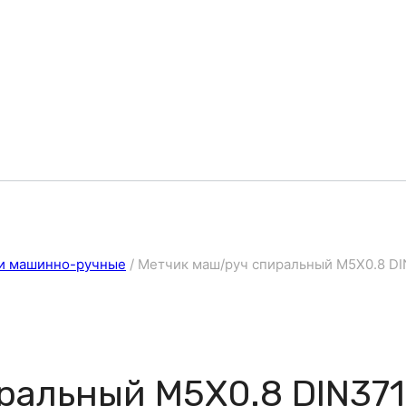
и машинно-ручные
/
Метчик маш/руч спиральный M5X0.8 DI
ральный M5X0.8 DIN371