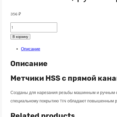
356
₽
Метчик
маш/
В корзину
руч
Описание
спиральный
M5X0.8
Описание
DIN371
HSS
Метчики HSS с прямой кана
Co
Созданы для нарезания резьбы машинным и ручным сп
quantity
специальному покрытию TIN обладают повышенным ре
Related products