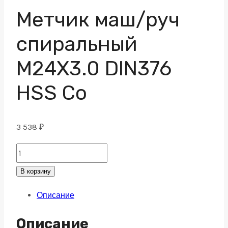
Метчик маш/руч
спиральный
M24X3.0 DIN376
HSS Co
3 538
₽
Метчик
маш/
В корзину
руч
Описание
спиральный
M24X3.0
Описание