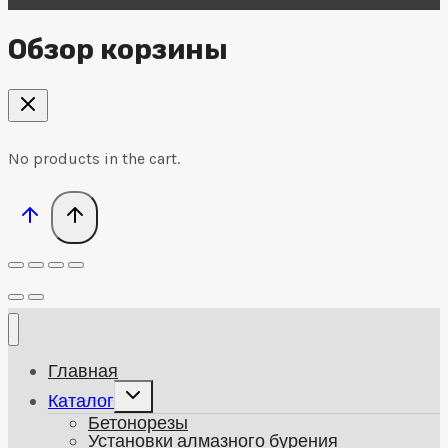
Обзор корзины
No products in the cart.
Главная
Развернуть
Каталог
дочернее
Бетонорезы
меню
Установки алмазного бурения