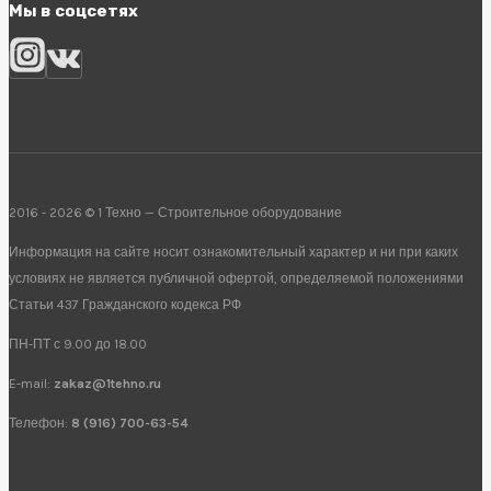
Мы в соцсетях
2016 - 2026 © 1 Техно — Строительное оборудование
Информация на сайте носит ознакомительный характер и ни при каких
условиях не является публичной офертой, определяемой положениями
Статьи 437 Гражданского кодекса РФ
ПН-ПТ с 9.00 до 18.00
E-mail:
zakaz@1tehno.ru
Телефон:
8 (916) 700-63-54