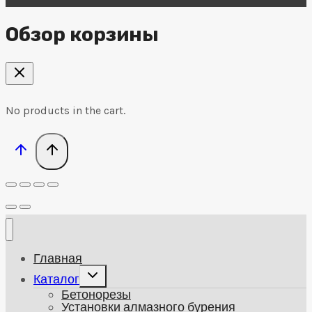
Обзор корзины
No products in the cart.
Главная
Развернуть
Каталог
дочернее
Бетонорезы
меню
Установки алмазного бурения