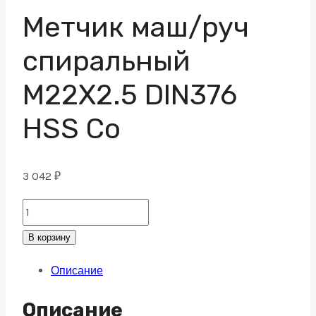
Метчик маш/руч
спиральный
M22X2.5 DIN376
HSS Co
3 042
₽
Метчик
маш/
В корзину
руч
Описание
спиральный
M22X2.5
Описание