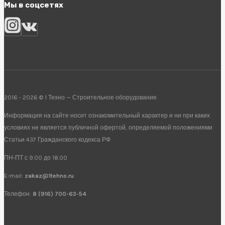
Мы в соцсетях
2016 - 2026 © 1 Техно — Строительное оборудование
Информация на сайте носит ознакомительный характер и ни при каких
условиях не является публичной офертой, определяемой положениями
Статьи 437 Гражданского кодекса РФ
ПН-ПТ с 9.00 до 18.00
E-mail:
zakaz@1tehno.ru
Телефон:
8 (916) 700-63-54