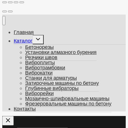
Главная
Развернуть
Каталог
дочернее
Бетонорезы
меню
Установки алмазного бурения
Резчики швов
Виброплиты
Вибротрамбовки
Виброкатки
Станки для арматуры
Затирочные машины по бетону
Глубинные вибраторы
Виброрейки
Мозаично-шлифовальные машины
Фрезеровальные машины по бетону
Контакты