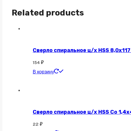
quantity
Related products
Сверло спиральное ц/х HSS 8,0х117
154
₽
В корзину
Сверло спиральное ц/х HSS Co 1,4х
22
₽