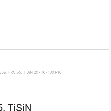
уба, HRC 55, TiSiN 20x40x100 R10
, TiSiN