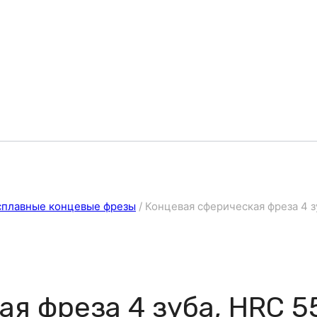
сплавные концевые фрезы
/
Концевая сферическая фреза 4 з
я фреза 4 зуба, HRC 55