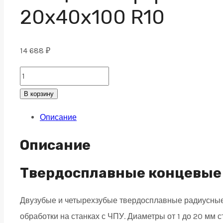
20x40x100 R10
14 688
₽
Концевая
сферическая
В корзину
фреза
Описание
4
зуба,
Описание
HRC
55,
Твердосплавные концевые
TiSiN
Двузубые и четырехзубые твердосплавные радиусные
20x40x100
обработки на станках с ЧПУ. Диаметры от 1 до 20 мм
R10