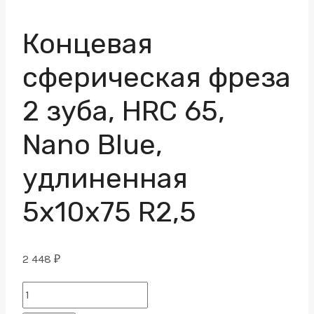
Концевая
сферическая фреза
2 зуба, HRC 65,
Nano Blue,
удлиненная
5x10x75 R2,5
2 448
₽
Концевая