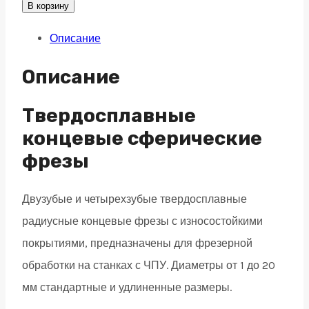
сферическая
В корзину
фреза
Описание
2
зуба,
Описание
HRC
65,
Твердосплавные
Nano
концевые сферические
Blue,
фрезы
удлиненная
5x10x75
Двузубые и четырехзубые твердосплавные
R2,5
радиусные концевые фрезы с износостойкими
quantity
покрытиями, предназначены для фрезерной
обработки на станках с ЧПУ. Диаметры от 1 до 20
мм стандартные и удлиненные размеры.