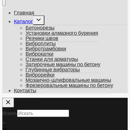
Главная
Развернуть
Каталог
дочернее
Бетонорезы
меню
Установки алмазного бурения
Резчики швов
Виброплиты
Вибротрамбовки
Виброкатки
Станки для арматуры
Затирочные машины по бетону
Глубинные вибраторы
Виброрейки
Мозаично-шлифовальные машины
Фрезеровальные машины по бетону
Контакты
Искать
×