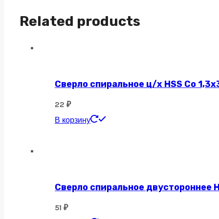
quantity
Related products
Сверло спиральное ц/х HSS Co 1,3х
22
₽
В корзину
Сверло спиральное двустороннее H
51
₽