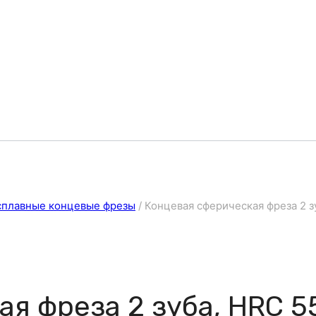
сплавные концевые фрезы
/
Концевая сферическая фреза 2 зу
я фреза 2 зуба, HRC 55