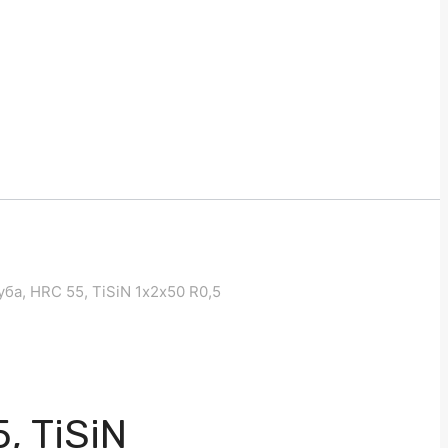
ба, HRC 55, TiSiN 1х2х50 R0,5
, TiSiN