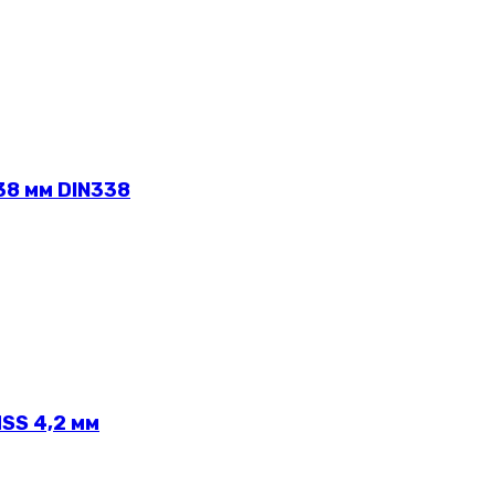
38 мм DIN338
SS 4,2 мм