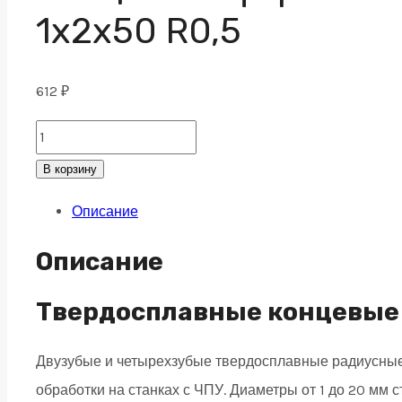
1х2х50 R0,5
612
₽
Концевая
сферическая
В корзину
фреза
Описание
2
зуба,
Описание
HRC
55,
Твердосплавные концевые
TiSiN
Двузубые и четырехзубые твердосплавные радиусные
1х2х50
обработки на станках с ЧПУ. Диаметры от 1 до 20 мм
R0,5