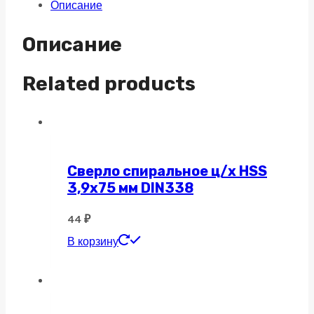
Описание
2
зуба,
Описание
HRC
45,
Related products
AlTiN,
удлиненная
4х8х75
R2
Сверло спиральное ц/х HSS
3,9х75 мм DIN338
quantity
44
₽
В корзину