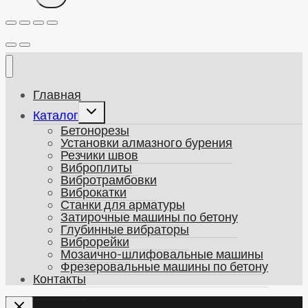
Главная
Развернуть
Каталог
дочернее
Бетонорезы
меню
Установки алмазного бурения
Резчики швов
Виброплиты
Вибротрамбовки
Виброкатки
Станки для арматуры
Затирочные машины по бетону
Глубинные вибраторы
Виброрейки
Мозаично-шлифовальные машины
Фрезеровальные машины по бетону
Контакты