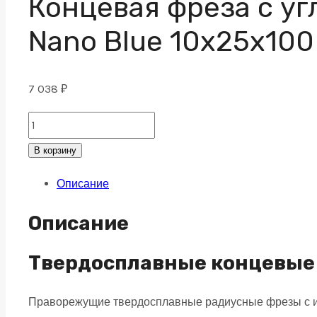
Концевая фреза с уг
Nano Blue 10х25х100
7 038
₽
Концевая
фреза
В корзину
с
Описание
угловым
радиусом
Описание
4
зуба,
Твердосплавные концевые 
HRC
Праворежущие твердосплавные радиусные фрезы с из
65,