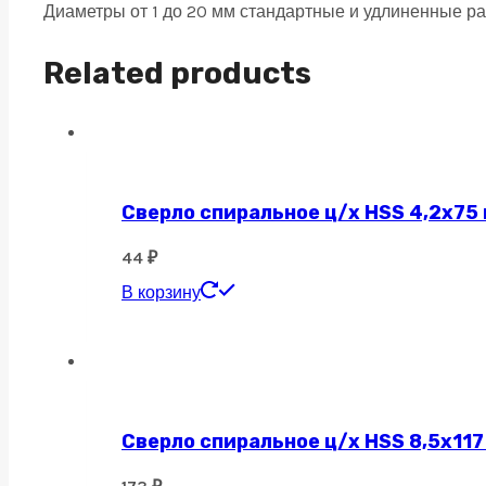
Диаметры от 1 до 20 мм стандартные и удлиненные р
Nano
Blue
Related products
10х25х100
R2
quantity
Сверло спиральное ц/х HSS 4,2х75
44
₽
В корзину
Сверло спиральное ц/х HSS 8,5х117