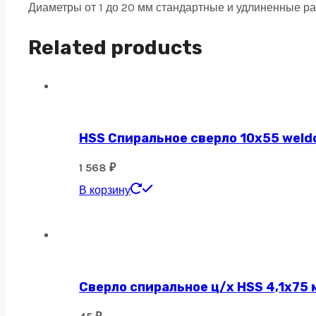
Диаметры от 1 до 20 мм стандартные и удлиненные р
TiSiN,
удлиненная
Related products
12х30х100
R2
quantity
HSS Спиральное сверло 10х55 weld
1 568
₽
В корзину
Сверло спиральное ц/х HSS 4,1х75 