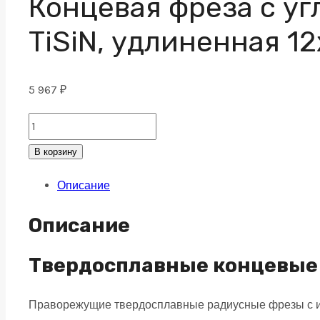
Концевая фреза с уг
TiSiN, удлиненная 1
5 967
₽
Концевая
фреза
В корзину
с
Описание
угловым
радиусом
Описание
4
зуба,
Твердосплавные концевые 
HRC
Праворежущие твердосплавные радиусные фрезы с из
55,