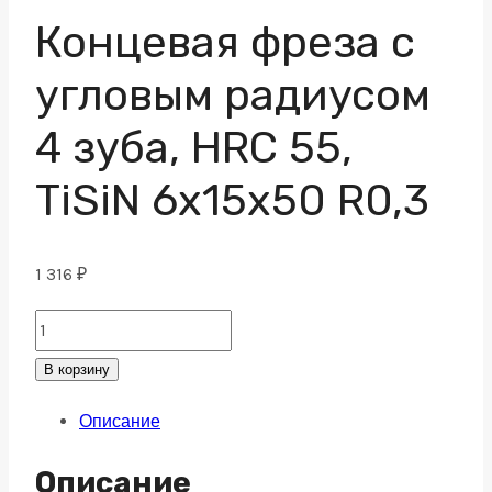
Концевая фреза с
угловым радиусом
4 зуба, HRC 55,
TiSiN 6х15х50 R0,3
1 316
₽
Концевая
фреза
В корзину
с
Описание
угловым
радиусом
Описание