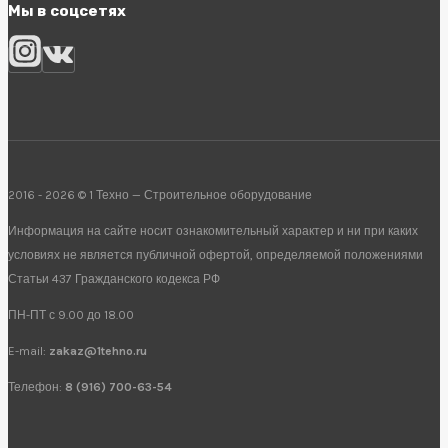
Мы в соцсетях
2016 - 2026 © 1 Техно — Строительное оборудование
Информация на сайте носит ознакомительный характер и ни при каких
условиях не является публичной офертой, определяемой положениями
Статьи 437 Гражданского кодекса РФ
ПН-ПТ с 9.00 до 18.00
E-mail:
zakaz@1tehno.ru
Телефон:
8 (916) 700-63-54