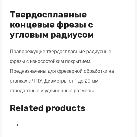
4
зуба,
Твердосплавные
HRC
концевые фрезы с
55,
угловым радиусом
TiSiN
6х15х50
Праворежущие твердосплавные радиусные
R0,3
фрезы с износостойким покрытием.
quantity
Предназначены для фрезерной обработки на
станках с ЧПУ. Диаметры от 1 до 20 мм
стандартные и удлиненные размеры.
Related products