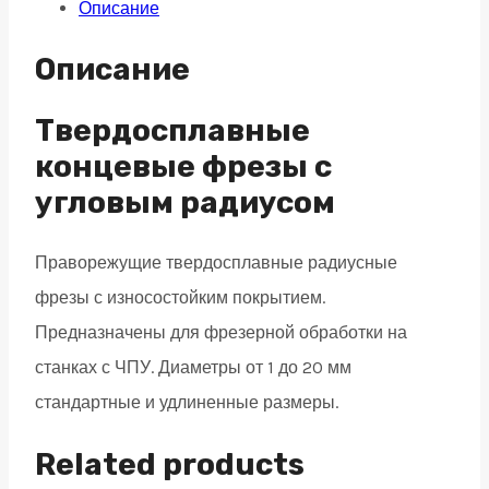
Описание
угловым
радиусом
Описание
4
зуба,
Твердосплавные
HRC
концевые фрезы с
45,
угловым радиусом
AlTiN,
удлиненная
Праворежущие твердосплавные радиусные
8х20х100
фрезы с износостойким покрытием.
R1
Предназначены для фрезерной обработки на
quantity
станках с ЧПУ. Диаметры от 1 до 20 мм
стандартные и удлиненные размеры.
Related products