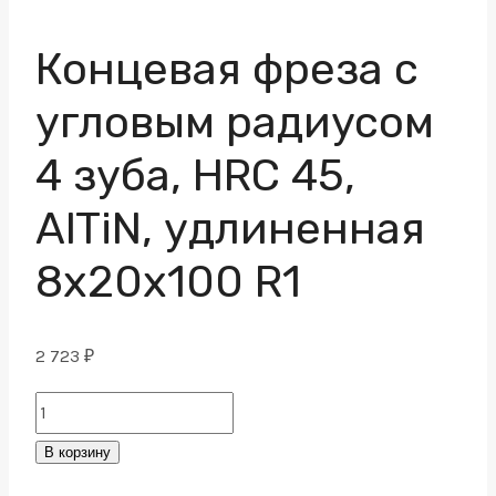
Концевая фреза с
угловым радиусом
4 зуба, HRC 45,
AlTiN, удлиненная
8х20х100 R1
2 723
₽
Концевая
фреза
В корзину
с