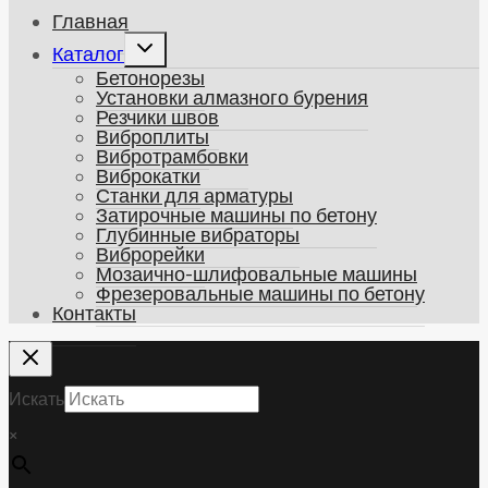
Главная
Развернуть
Каталог
дочернее
Бетонорезы
меню
Установки алмазного бурения
Резчики швов
Виброплиты
Вибротрамбовки
Виброкатки
Станки для арматуры
Затирочные машины по бетону
Глубинные вибраторы
Виброрейки
Мозаично-шлифовальные машины
Фрезеровальные машины по бетону
Контакты
Искать
×