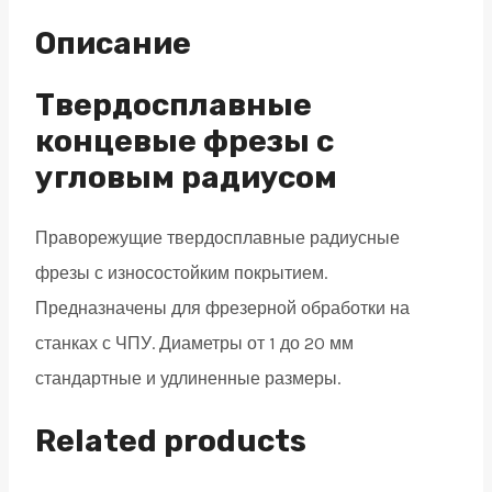
радиусом
Описание
4
зуба,
Твердосплавные
HRC
концевые фрезы с
45,
угловым радиусом
AlTiN
10х25х100
Праворежущие твердосплавные радиусные
R0,5
фрезы с износостойким покрытием.
quantity
Предназначены для фрезерной обработки на
станках с ЧПУ. Диаметры от 1 до 20 мм
стандартные и удлиненные размеры.
Related products