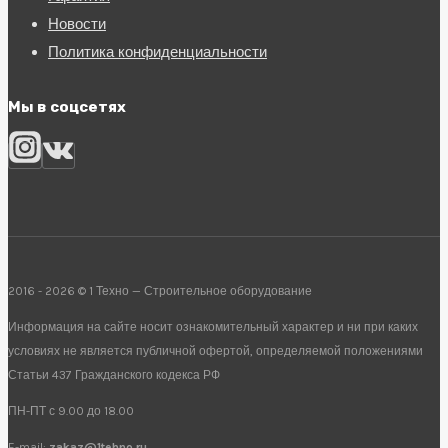
Новости
Политика конфиденциальности
Мы в соцсетях
2016 - 2026 © 1 Техно — Строительное оборудование
Информация на сайте носит ознакомительный характер и ни при каких
условиях не является публичной офертой, определяемой положениями
Статьи 437 Гражданского кодекса РФ
ПН-ПТ с 9.00 до 18.00
E-mail:
zakaz@1tehno.ru