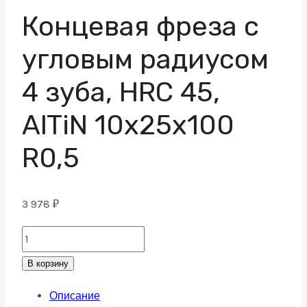
Концевая фреза с
угловым радиусом
4 зуба, HRC 45,
AlTiN 10х25х100
R0,5
3 978
₽
Концевая
фреза
В корзину
с
Описание
угловым