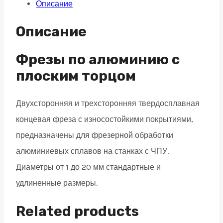
Описание
плоским
торцом
Описание
для
алюминиевых
Фрезы по алюминию с
сплавов,
плоским торцом
3
Двухсторонняя и трехсторонняя твердосплавная
зуба,
концевая фреза с износостойкими покрытиями,
HRC
предназначены для фрезерной обработки
45
алюминиевых сплавов на станках с ЧПУ.
3х9х50
Диаметры от 1 до 20 мм стандартные и
quantity
удлиненные размеры.
Related products