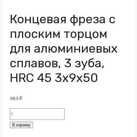
Концевая фреза с
плоским торцом
для алюминиевых
сплавов, 3 зуба,
HRC 45 3х9х50
383
₽
Концевая
фреза
В корзину
с