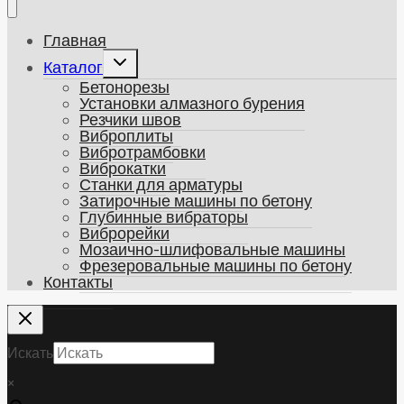
Главная
Развернуть
Каталог
дочернее
Бетонорезы
меню
Установки алмазного бурения
Резчики швов
Виброплиты
Вибротрамбовки
Виброкатки
Станки для арматуры
Затирочные машины по бетону
Глубинные вибраторы
Виброрейки
Мозаично-шлифовальные машины
Фрезеровальные машины по бетону
Контакты
Искать
×